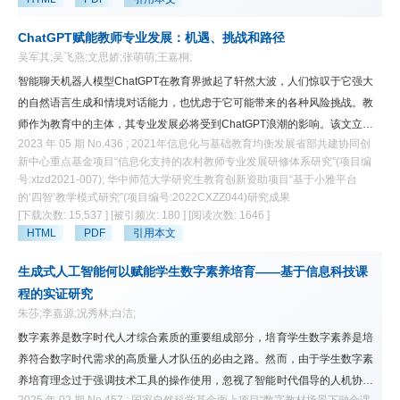
ChatGPT赋能教师专业发展：机遇、挑战和路径
吴军其;吴飞燕;文思娇;张萌萌;王嘉桐;
智能聊天机器人模型ChatGPT在教育界掀起了轩然大波，人们惊叹于它强大
的自然语言生成和情境对话能力，也忧虑于它可能带来的各种风险挑战。教
师作为教育中的主体，其专业发展必将受到ChatGPT浪潮的影响。该文立足
2023 年 05 期 No.436 ; 2021年信息化与基础教育均衡发展省部共建协同创
教育数字化转型背景，从教师的专业理念、专业知识、专业能力和专业情意
新中心重点基金项目“信息化支持的农村教师专业发展研修体系研究”(项目编
四个维度通过案例深度剖析ChatGPT对教师专业发展带来的机遇和挑战，进
号:xtzd2021-007); 华中师范大学研究生教育创新资助项目“基于小雅平台
而提出从机制保障、环境营造、课程建设、方式创新和评价改革等五方面进
的‘四智’教学模式研究”(项目编号:2022CXZZ044)研究成果
行教师教育变革创新，构建一条“激励—赋能—推进—提质—增效”的
[下载次数: 15,537 ]
[被引频次: 180 ]
[阅读次数: 1646 ]
ChatGPT等人工智能技术赋能教师专业发展的路径，以期为教师应用人工智
HTML
PDF
引用本文
能技术赋能教与学提供理论和实践参考，促进教师专业化发展，推动教育数
生成式人工智能何以赋能学生数字素养培育——基于信息科技课
字化转型升级。
程的实证研究
朱莎;李嘉源;况秀林;白洁;
数字素养是数字时代人才综合素质的重要组成部分，培育学生数字素养是培
养符合数字时代需求的高质量人才队伍的必由之路。然而，由于学生数字素
养培育理念过于强调技术工具的操作使用，忽视了智能时代倡导的人机协同