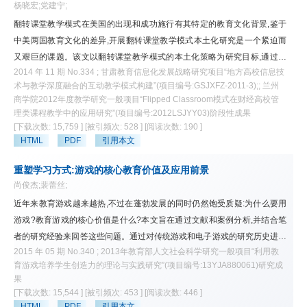
杨晓宏;党建宁;
翻转课堂教学模式在美国的出现和成功施行有其特定的教育文化背景,鉴于
中美两国教育文化的差异,开展翻转课堂教学模式本土化研究是一个紧迫而
又艰巨的课题。该文以翻转课堂教学模式的本土化策略为研究目标,通过文
2014 年 11 期 No.334 ; 甘肃教育信息化发展战略研究项目“地方高校信息技
献研究,分析了翻转课堂教学模式的缘起发展、定义特征和本质内涵;通过比
术与教学深度融合的互动教学模式构建”(项目编号:GSJXFZ-2011-3);; 兰州
较研究,梳理了中美两国教育文化差异的内在脉络及翻转课堂教学模式在美
商学院2012年度教学研究一般项目“Flipped Classroom模式在财经高校管
国成功施行的内部驱动和外部动力。在此基础上,提出了我国实施翻转课堂
理类课程教学中的应用研究”(项目编号:2012LSJYY03)阶段性成果
教学面临的问题与发展路径,并从意识观念、实践操作和模式创新三个维度
[下载次数: 15,759 ]
[被引频次: 528 ]
[阅读次数: 190 ]
构建了翻转课堂教学模式的本土化策略体系。
HTML
PDF
引用本文
重塑学习方式:游戏的核心教育价值及应用前景
尚俊杰;裴蕾丝;
近年来教育游戏越来越热,不过在蓬勃发展的同时仍然饱受质疑:为什么要用
游戏?教育游戏的核心价值是什么?本文旨在通过文献和案例分析,并结合笔
者的研究经验来回答这些问题。通过对传统游戏和电子游戏的研究历史进行
2015 年 05 期 No.340 ; 2013年教育部人文社会科学研究一般项目“利用教
系统梳理,深入分析了教育游戏的核心价值——游戏动机、游戏思维和游戏
育游戏培养学生创造力的理论与实践研究”(项目编号:13YJA880061)研究成
精神,并指出了未来的应用前景——通过重塑学习方式回归教育本质。
果
[下载次数: 15,544 ]
[被引频次: 453 ]
[阅读次数: 446 ]
HTML
PDF
引用本文