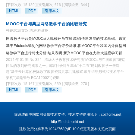
[下载次数: 15,189 ]
[被引频次: 616 ]
[阅读次数: 344 ]
统教育所关注的规模,又可以实现优质教育所关注的个性化,从而解决教育
HTML
PDF
引用本文
中"规模和质量"无法同时兼顾的永恒矛盾。"互联网+教育"的跨界融合,将对环
境、课程、教学、学习、评价、管理、教师发展、学校组织等教育主流业务
MOOC平台与典型网络教学平台的比较研究
产生系统性变革影响。互联网与教育的深度融合,能够构建互联网时代的新
韩锡斌;葛文双;周潜;程建钢;
教育业务流程,可实现灵活、开放、终身、个性化的教育新生态,培养满足第
网络教学平台是MOOCs(大规模开放在线课程)快速发展的技术基础。该文
三次工业革命时代所需的各类创新性人才。
基于Edutools编制的网络教学平台评价标准,将MOOC平台和国内外典型网
络教学平台进行对比分析,结果表明:新兴MOOC平台在支持大规模学习群体
2014 年 01 期 No.324 ; 清华大学教育技术研究所“MOOCs与在线教育”研究
的自主学习方面做了有益的探索,但在整体功能的完备性和成熟度方面还落
团队的系列研究成果之一;; 国家社会科学基金“十二五”规划教育学一般课
后于典型网络教学平台。两者之间将会出现相互借鉴,共同发展的态势。未
题“基于云计算的校际数字教育资源共享共建模式:教学组织形式和技术平台
来网络教学平台的发展将支持学习者根据自身学习特点和风格进行自适应学
架构”(课题编号:BCA120021)资助
习;支持教师个性化、多模式的课程教学;通过社会软件构建学习型社区,实现
[下载次数: 15,167 ]
[被引频次: 559 ]
[阅读次数: 270 ]
广泛的社会交互;充分利用开放教育资源(OERs)并支持课程的开放共享;利用
HTML
PDF
引用本文
各种新技术,如人工智能、增强现实、体态计算、学习分析、移动终端等,构
建沉浸式、强交互、重体验的学习环境。
该系统由中国知网提供技术支持。技术支持使用说明：cb@cnki.net
http://find.cb.cnki.net
建议使用分辨率为1024*768的IE 10.0或更高版本浏览此页面