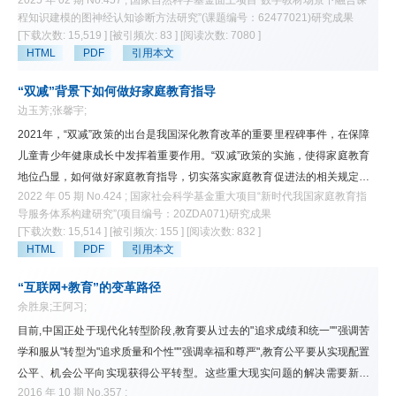
2025 年 02 期 No.457 ; 国家自然科学基金面上项目“数字教材场景下融合课
自主学习，这已成为制约学生数字素养培育的瓶颈。生成式人工智能在创设
程知识建模的图神经认知诊断方法研究”(课题编号：62477021)研究成果
灵活开放、包容共享的人机协同环境，引导学生自组织学习方面具有巨大潜
[下载次数: 15,519 ]
[被引频次: 83 ]
[阅读次数: 7080 ]
力，可为破解上述困境提供新的契机。鉴于此，该文构建了基于自组织学习
HTML
PDF
引用本文
理论的学生数字素养培育模型，提出面向学生数字素养培育的GAiSOLEs教
学模式，并在信息科技课程中开展准实验研究，验证GAiSOLEs教学模式对
“双减”背景下如何做好家庭教育指导
学生数字素养培育的影响。结果表明，GAiSOLEs教学模式可以显著提升学
边玉芳;张馨宇;
生的数字素养整体水平，以及信息意识、计算思维和数字化学习与创新等维
2021年，“双减”政策的出台是我国深化教育改革的重要里程碑事件，在保障
度水平，但对信息社会责任的提升效果不显著。基于此，提出应该重视技术
儿童青少年健康成长中发挥着重要作用。“双减”政策的实施，使得家庭教育
伦理安全，构建可控教育大模型，关注学生数字知识技能发展，避免陷入认
地位凸显，如何做好家庭教育指导，切实落实家庭教育促进法的相关规定成
知陷阱，并开展生成式人工智能教学培训，提升教师数字素养。
2022 年 05 期 No.424 ; 国家社会科学基金重大项目“新时代我国家庭教育指
为新时代教育改革需要思考的重要议题。该文就“双减”背景下，保障儿童青
导服务体系构建研究”(项目编号：20ZDA071)研究成果
少年健康成长需要处理好的四种关系展开论述，分析了家庭教育在新形势下
[下载次数: 15,514 ]
[被引频次: 155 ]
[阅读次数: 832 ]
面临的三个重要转变，并进一步指出做好家庭教育指导的重点任务，包括强
HTML
PDF
引用本文
化家长主体责任意识，树立科学家庭教育理念；引导家庭教育回归本真，创
设丰富多彩家庭生活；指导家长掌握儿童成长规律，保障儿童心理健康；引
“互联网+教育”的变革路径
导家长参与家校共育，为孩子成长创造良好环境。
余胜泉;王阿习;
目前,中国正处于现代化转型阶段,教育要从过去的"追求成绩和统一""强调苦
学和服从"转型为"追求质量和个性""强调幸福和尊严",教育公平要从实现配置
公平、机会公平向实现获得公平转型。这些重大现实问题的解决需要新思
2016 年 10 期 No.357 ;
路,以互联网为代表的新一代信息技术在教育领域的跨界融合,既可以实现传