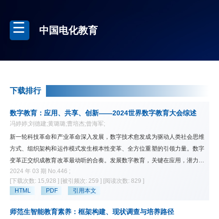
中国电化教育
下载排行
数字教育：应用、共享、创新——2024世界数字教育大会综述
冯婷婷;刘德建;黄璐璐;曹培杰;曾海军;
新一轮科技革命和产业革命深入发展，数字技术愈发成为驱动人类社会思维
方式、组织架构和运作模式发生根本性变革、全方位重塑的引领力量。数字
变革正交织成教育改革最动听的合奏。发展数字教育，关键在应用，潜力在
2024 年 03 期 No.446 ;
共享，生命力在创新，开放合作是必由之路。世界数字教育大会为开展数字
[下载次数: 15,928 ]
[被引频次: 259 ]
[阅读次数: 829 ]
教育交流与合作搭建了重要平台。该文基于2024世界数字教育大会的主要
HTML
PDF
引用本文
观点，探讨了数字教育应用、共享与创新的新理念、新技术和新路径。
从“3C”到“GAI3”，围绕教师数字素养与胜任力提升、数字化与学习型社会建
师范生智能教育素养：框架构建、现状调查与培养路径