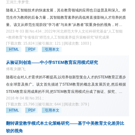
设、数字化赋能基础教育高质量发展、人工智能与数字伦理、教育治理数字
王润兰;李梦雪;
化与数字教育治理、数字教育评价与数字教育新生态等主题共话未来数字教
随着人工智能技术的快速发展，其在教育领域的应用也日益普及和深入。师
育之路。
范生作为教师的后备力量，其智能教育素养的高低将直接影响人才培养的质
量。该文从师范生现阶段“学习者”与未来“从教者”双重身份的视角，对师范
2023 年 03 期 No.434 ; 2022年河北师范大学人文社科研究基金“人工智能
生智能教育素养的概念进行界定，并结合师范类专业认证“一践行三学会”的
+教师教育”专项项目“师范生人工智能素养提升策略研究”研究成果
毕业要求，构建了师范生智能教育素养框架。该文通过师范生智能教育素养
[下载次数: 15,824 ]
[被引频次: 121 ]
[阅读次数: 1003 ]
现状的调查与分析，剖析目前师范生智能教育素养培养存在的问题，从创设
HTML
PDF
引用本文
智能教育应用校园场景、增设人工智能公共必修课程、构建U-G-S-E“三
习”育人模式、开展教师智能教育素养校本普及系列活动四个层面提出师范
从验证到创造——中小学STEM教育应用模式研究
生智能教育素养培养路径，以期为师范生智能教育素养培养的落地实施提供
傅骞;刘鹏飞;
借鉴。
随着社会对人才需求的不断提高,以培养创新型复合人才的STEM教育正逐步
在全球普及推广。该文首先描述了STEM教育的概念及发展历史,然后根据
STEM教育应用成果的不同,把STEM教育应用模式分成了验证、探究、制造
2016 年 04 期 No.351 ;
和创造四大类,每一类又可以根据应用成果达成方式的不同可以细分为支架
[下载次数: 15,796 ]
[被引频次: 644 ]
[阅读次数: 379 ]
类和开放类,并重点描述了各个模式的应用步骤及典型案例。该文进一步指
HTML
PDF
引用本文
出各个模式之间并非泾渭分明,教师需要围绕目标,从学习者特点、学习环境
等因素出发进行灵活选择和综合应用。
翻转课堂教学模式本土化策略研究——基于中美教育文化差异比
较的视角