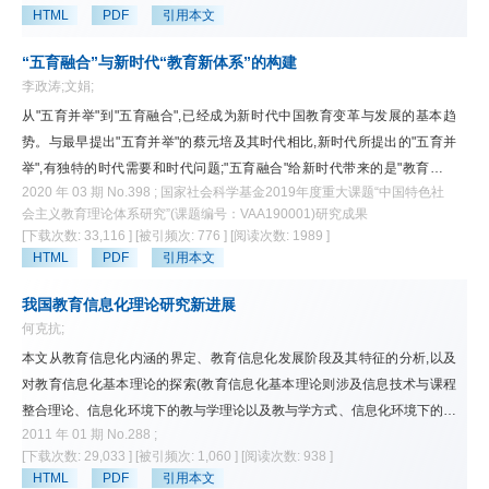
源中，洞悉教育数字化转型之“转型”内涵；并在此基础上阐述了“教育数字化
HTML
PDF
引用本文
转型”的内涵。随后，构建了教育数字化转型的核心要素框架，从教学维
度、基础设施维度、管理维度和外延维度分析了教育数字化转型实践的基础
“五育融合”与新时代“教育新体系”的构建
性场域。最后，从新范式、新思维、新能力、新环境、新资源、新应用和新
李政涛;文娟;
文化的发展层面叙述了教育数字化转型的未来研究方向，以期能对教育数字
从"五育并举"到"五育融合",已经成为新时代中国教育变革与发展的基本趋
化转型的研究和实践提供一些参考。
势。与最早提出"五育并举"的蔡元培及其时代相比,新时代所提出的"五育并
举",有独特的时代需要和时代问题;"五育融合"给新时代带来的是"教育新体
2020 年 03 期 No.398 ; 国家社会科学基金2019年度重大课题“中国特色社
系";"五育融合"是一种"育人假设""育人实践""育人理念""育人思维"和"育人能
会主义教育理论体系研究”(课题编号：VAA190001)研究成果
力";"五育融合"难在"日常""机制""评价""主体"和"生态",它们同时构成了破解"五
[下载次数: 33,116 ]
[被引频次: 776 ]
[阅读次数: 1989 ]
育难题"的基本维度和基本路径。
HTML
PDF
引用本文
我国教育信息化理论研究新进展
何克抗;
本文从教育信息化内涵的界定、教育信息化发展阶段及其特征的分析,以及
对教育信息化基本理论的探索(教育信息化基本理论则涉及信息技术与课程
整合理论、信息化环境下的教与学理论以及教与学方式、信息化环境下的教
2011 年 01 期 No.288 ;
学设计理论)等几个方面,对进入21世纪以来,我国在教育信息化领域所从事的
[下载次数: 29,033 ]
[被引频次: 1,060 ]
[阅读次数: 938 ]
理论研究和取得的进展,作了较为全面的综述与评论;其结论对于我国教育信
HTML
PDF
引用本文