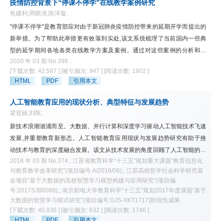
构主义、情境认知理论对深度学习的解释和影响,以及分布式认知理论和元
疫情防控背景下“停课不停学”在线教学案例研究
认知理论对深度学习引导与调节的理论意义。
焦建利;周晓清;陈泽璇;
"停课不停学"是教育部应对由于新冠肺炎疫情防控带来的延期开学而提出的
新举措。为了帮助此举措更有效落到实处,该文系统梳理了当前国内一些典
型的延学期间各地各类在线教学方案及案例。通过对这些案例的分析和总
2020 年 03 期 No.398 ;
结,归纳了网络在线课程、网络直播教学、学生自主学习、电视空中课堂等
[下载次数: 42,587 ]
[被引频次: 947 ]
[阅读次数: 1902 ]
四种典型"停课不停学"的在线教学形式。在此基础上,为学校管理者、教师、
HTML
PDF
引用本文
学生、家长等实践主体提出了针对性的实施建议,以期为特殊时期的在线教
学献言献策,为国内大中小学快速部署、实施在线教学提供参考。
人工智能教育应用的现状分析、典型特征与发展趋势
梁迎丽;刘陈;
新技术浪潮汹涌而至。大数据、并行计算和深度学习驱动人工智能技术飞速
发展,并重塑教育新形态。人工智能教育应用现状与发展趋势研究有助于推
动技术与教育的深度融合发展。该文从技术发展的角度回顾了人工智能的发
2018 年 03 期 No.374 ; 江苏省教育科学“十三五”规划重大课题“教育信息化
展历程,概述了人工智能发展史上的三次浪潮,揭示了人工智能的三大要素与
与教育教学改革研究”(项目编号:A/2016/06);; 江苏高校哲学社会科学研究基
驱动力,阐述了人工智能在教育领域中的四大具体应用形态,分析了人工智能
金项目“基于大数据的高校智慧学习模型构建与应用研究”(项目编
教育应用的五大典型特征,并指出其未来的发展趋势,最后归纳并构建了人工
号:2017SJB0088);; 南京邮电大学教育科学“十三五”规划2017年度课题“基于
智能与教育的融合创新发展体系,旨在为我国人工智能与教育的融合发展提
大数据的智慧学习模式研究”(项目编号:GJS-XKT1717)阶段性成果
供理论指导。
[下载次数: 40,836 ]
[被引频次: 632 ]
[阅读次数: 1746 ]
HTML
PDF
引用本文