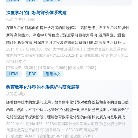
深度学习的目标与评价体系构建
张浩;吴秀娟;王静;
深度学习的目标面向提升学习者的问题解决、高阶思维、自主学习和知识创
新等高阶能力。深度学习评价应以深度学习目标为导向,运用调查、测验、
统计分析等方法,对深度学习过程及结果做出价值判断,对深度学习目标进行
2014 年 07 期 No.330 ; 扬州大学教改课题“基于开放教育资源的双语课程研
反思和修订。该文就如何评价深度学习这一问题,提出构建以布鲁姆的认知
究性教学实践探索”(课题编号:YZUJX2012-14B)研究成果;; 校“新世纪人才工
目标分类法、比格斯的SOLO分类法、辛普森的动作技能目标分类法和克拉
程”项目支持
斯沃尔的情感目标分类法为基础的深度学习多维评价体系,以非结构化的深
[下载次数: 35,391 ]
[被引频次: 2,066 ]
[阅读次数: 2263 ]
层知识、高阶认知技能、高阶思维能力和高水平动作技能等的形成为深度学
HTML
PDF
引用本文
习评价的现实标准,构建认知、思维结构、动作技能和情感四位一体的深度
学习评价体系,以解析不同领域中深度学习者可达成的预期目标。
教育数字化转型的本质探析与研究展望
祝智庭;胡姣;
随着数字技术的发展与应用，教育数字化转型对教育创新和变革的价值日益
凸显。然而，不可否认，尽管数字化转型一词很早便已被提出，但教育数字
化转型还处于探索阶段，理解教育数字化转型的内涵和发展方向是取得成功
2022 年 04 期 No.423 ; 2018年度国家社会科学重大项目“信息化促进新时
的关键。为此，该研究首先探讨了数字化和信息化作为两种不同的系统转型
代基础教育公平的研究”(项目编号：18ZDA335)研究成果
方法之间的差异，以从中透视教育数字化转型之“数字化”内涵；从创变的本
[下载次数: 34,606 ]
[被引频次: 967 ]
[阅读次数: 7535 ]