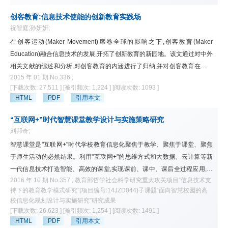
息化今后的健康、持续与深入发展,具有现实意义。
创客教育:信息技术使能的创新教育实践场
祝智庭;孙妍妍;
在创客运动(Maker Movement)席卷全球的影响之下,创客教育(Maker
Education)融合信息技术的发展,开拓了创新教育的新园地。该文通过对中外
相关文献的综述和分析,对创客教育的内涵进行了归纳,并对创客教育在我国
2015 年 01 期 No.336 ;
的现状以及发展方向进行了深层次解读。在新兴科技和互联网社区的发展大
[下载次数: 27,511 ]
[被引频次: 1,224 ]
[阅读次数: 1093 ]
背景下,创新教育以信息技术的融合为基础,传承了体验教育、项目学习法、
HTML
PDF
引用本文
创新教育、DIY理念的思想。创客课题的八个要素包括:课题的切身性、课题
的复杂性、充足的资源、互动和合作、高强度、合理的时间安排、分享教
“互联网+”时代智慧课堂教学设计与实施策略研究
育、以及新颖性。在我国,创客教育具有贯彻以学生中心的教学思想、促进
刘邦奇;
学生间的交流合作、推进教育信息化进程、发展学生的动手能力、培育"尚
智慧课堂是"互联网+"时代学校教育信息化聚焦于教学、聚焦于课堂、聚焦
技重工"的文化等优势。推进我国创客教育的方式有:设立多校共享的创客中
于师生活动的必然结果。利用"互联网+"的思维方式和大数据、云计算等新
心、提供相应的教师培训、鼓励器材的研发生产、创建社区创客中心、创建
一代信息技术打造智能、高效的课堂,实现课前、课中、课后全过程应用,促
良好的激励机制。
2016 年 10 期 No.357 ; 教育部哲学社会科学研究重大攻关项目“信息技术支
进学生的智慧发展。与传统课堂教学流程结构相比,智慧课堂实用教学流程
持下的教育教学模式研究”(项目编号:14JZD044)子课题“面向智慧校园的高
可采取"三段十步"的结构模型,在课前阶段以学情分析为核心,在课中阶段以师
校信息化规划设计与实施研究”研究成果
生互动为关键,在课后阶段以个性化辅导为重点。该文基于智慧课堂信息技
[下载次数: 26,623 ]
[被引频次: 1,254 ]
[阅读次数: 1491 ]
术平台进行教学目标及方案设计,实施互动教学,创新智慧课堂的教学设计与
HTML
PDF
引用本文