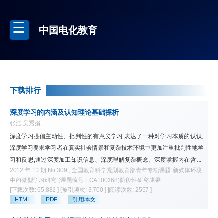
中国电化教育
下载排行
深度学习的内涵及认知理论基础探析
张浩;吴秀娟;
深度学习提倡主动性、批判性的有意义学习,表达了一种对学习本质的认识,
深度学习要求学习者在真实社会情景和复杂技术环境中更加注重批判性地学
习和反思,通过深度加工知识信息、深度理解复杂概念、深度掌握内在含义,
2012 年 10 期 No.309 ; 全国教育科学规划教育部青年专项课题“新媒体环境
主动建构个人知识体系并有效迁移应用到真实情境中以解决复杂问题,最终
中的微型学习研究”(课题编号:ECA100368)阶段性研究成果
促进全面学习目标的达成和高阶思维能力的发展。深度学习的产生与发展有
[下载次数: 65,882 ]
[被引频次: 3,700 ]
[阅读次数: 2557 ]
着悠久的思想渊源和丰厚的理论基础。本文在阐述深度学习概念内涵并比较
HTML
PDF
引用本文
其与浅层学习的差异基础上提出深度学习的若干重要特征,并着重分析了建