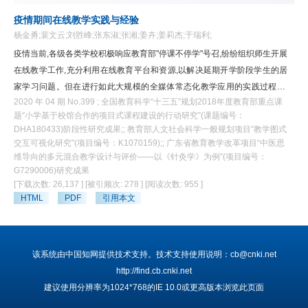
实施策略。
疫情期间在线教学实践与经验
杨金勇;裴文云;刘胜峰;张东淑;张湘;姜卉;姜莉杰;于瑞利;
疫情当前,各级各类学校积极响应教育部"停课不停学"号召,纷纷组织师生开展
在线教学工作,充分利用在线教育平台和资源,以解决延期开学阶段学生的居
家学习问题。但在进行如此大规模的全媒体常态化教学应用的实践过程中,
2020 年 04 期 No.399 ; 全国教育科学“十三五”规划2018年度教育部重点课
出现了若干问题与挑战,如"网络基础条件研判不足""学生参与性和持续性不
题“小学基于校馆合作的项目式课程建设的行动研究”(课题编号：
高""优质线上资源得不到有效利用""教学和管理策略落后"等。本刊特征集了
DHA180433)阶段性研究成果;; 教育部人文社会科学一般规划项目“教学图式
来自不同学段、不同地域相关教学实践案例,进行初期的实践经验分享和交
交互可视化研究”(项目编号：K1070159);; 广东省教育教学改革项目“中医思
流,以期能在新媒体新技术应用、教学指导策略、居家学习生态构建、推动
维导向的多元混合教学设计与评价——以《针灸学》为例”(项目编号：
整个教育系统落实服务保障工作、促进区域和学校教育整体发展等方面提供
G7290006)研究成果
[下载次数: 26,137 ]
[被引频次: 278 ]
[阅读次数: 955 ]
参考与借鉴。
HTML
PDF
引用本文
该系统由中国知网提供技术支持。技术支持使用说明：cb@cnki.net
http://find.cb.cnki.net
建议使用分辨率为1024*768的IE 10.0或更高版本浏览此页面